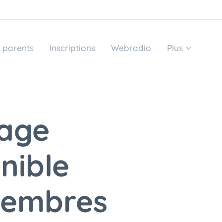
 parents
Inscriptions
Webradio
Plus
page
nible
membres