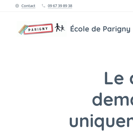
Contact
09 67 39 89 38
École de Parigny
Le 
dema
unique